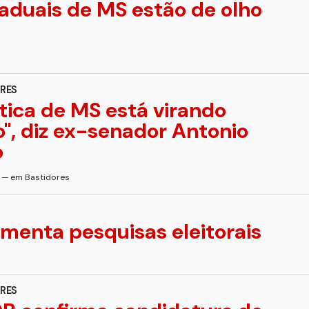
aduais de MS estão de olho
RES
lítica de MS está virando
o'', diz ex-senador Antonio
o
s — em Bastidores
menta pesquisas eleitorais
RES