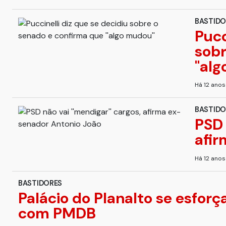
BASTIDO
Pucc
sobr
''al
Há 12 ano
BASTIDO
PSD 
afir
Há 12 ano
BASTIDORES
Palácio do Planalto se esforç
com PMDB