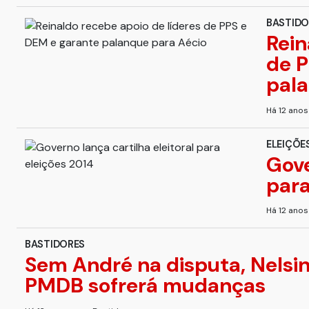
BASTIDO
Rein
de P
pala
Há 12 ano
ELEIÇÕE
Gove
para
Há 12 ano
BASTIDORES
Sem André na disputa, Nelsin
PMDB sofrerá mudanças