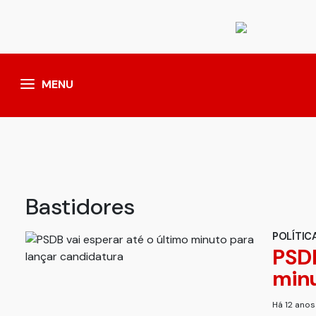
MENU
Bastidores
POLÍTIC
PSDB
minu
Há 12 ano