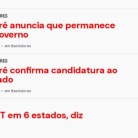
RES
ré anuncia que permanece
overno
s — em Bastidores
RES
é confirma candidatura ao
ado
s — em Bastidores
 em 6 estados, diz