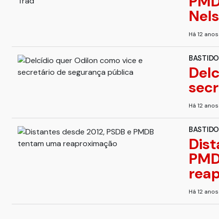
PMD
Nels
Há 12 ano
BASTIDO
Delc
secr
Há 12 ano
BASTIDO
Dist
PMD
rea
Há 12 ano