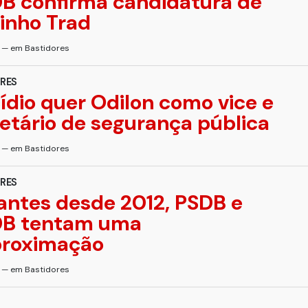
B confirma candidatura de
inho Trad
s — em Bastidores
RES
ídio quer Odilon como vice e
etário de segurança pública
s — em Bastidores
RES
antes desde 2012, PSDB e
B tentam uma
proximação
s — em Bastidores