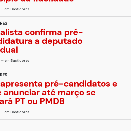
s — em Bastidores
RES
alista confirma pré-
didatura a deputado
dual
s — em Bastidores
RES
apresenta pré-candidatos e
 anunciar até março se
iará PT ou PMDB
s — em Bastidores