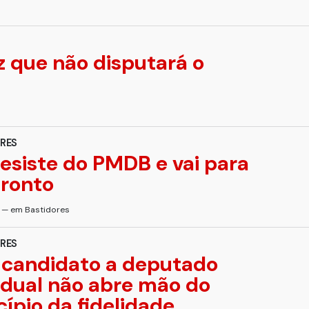
 que não disputará o
RES
esiste do PMDB e vai para
fronto
s — em Bastidores
RES
candid​ato a deputado
dual não abre mão do
cípio da fidelidade