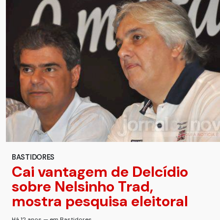
BASTIDORES
Cai vantagem de Delcídio
sobre Nelsinho Trad,
mostra pesquisa eleitoral
Há 12 anos — em Bastidores