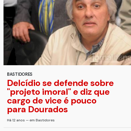
BASTIDORES
Delcídio se defende sobre
''projeto imoral'' e diz que
cargo de vice é pouco
para Dourados
Há 12 anos — em Bastidores