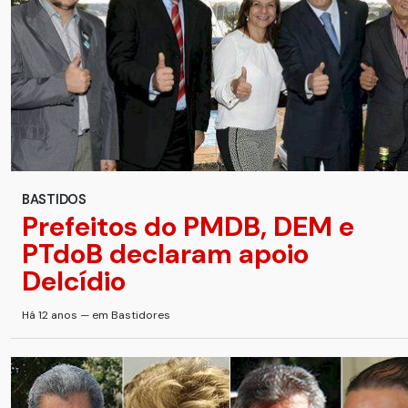
BASTIDOS
Prefeitos do PMDB, DEM e
PTdoB declaram apoio
Delcídio
Há 12 anos — em Bastidores