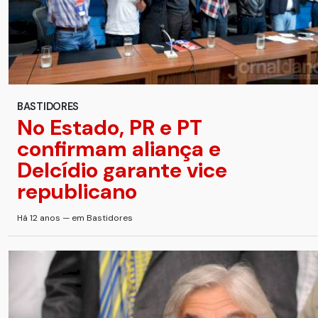
BASTIDORES
No Estado, PR e PT
confirmam aliança e
Delcídio garante vice
republicano
Há 12 anos — em Bastidores