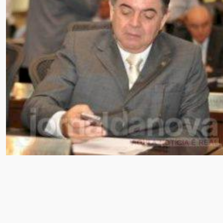
BASTIDORES
PSDB não espera mais o
PT e já constrói ''novo
projeto'', diz seu