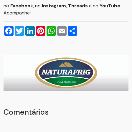
no
Facebook
, no
Instagram
,
Threads
e no
YouTube
.
Acompanhe!
Facebook
Twitter
LinkedIn
Pinterest
WhatsApp
Email
Compartilhar
Comentários