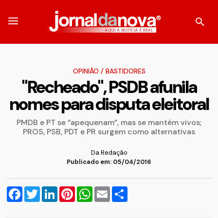
OPINIÃO
/
BASTIDORES
''Recheado'', PSDB afunila
nomes para disputa eleitoral
PMDB e PT se “apequenam”, mas se mantém vivos;
PROS, PSB, PDT e PR surgem como alternativas
Da Redação
Publicado em: 05/04/2016
Facebook
Twitter
LinkedIn
Pinterest
WhatsApp
Email
Compartilhar